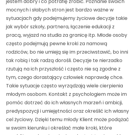
jestem dobry i co potrafię zrobić. Poznanie swoich
mocnych i słabych stron jest bardzo ważne w
sytuacjach gdy podejmujemy życiowe decyzje takie
jak wybór szkoły, partnera, łączenie edukacji z
pracą, wyjazd na studia za granicę itp. Młode osoby
często podejmują pewne kroki za namową
rodziców, bo nie umieją się im przeciwstawić, bo inni
tak robią i tak radzą dorośli. Decyzje te nierzadko
rzutują na ich przyszłość i często nie są zgodne z
tym, czego dorastający człowiek naprawdę chce.
Takie sytuacje często wyrządzają wiele cierpienia
młodym osobom. Kontakt z psychologiem może im
pomóc dotrzeć do ich własnych marzeń i ambicji,
predyspozycji i umiejętności oraz określić ich własny
cel życiowy. Dzięki temu młody Klient może podążać
w swoim kierunku i określać małe kroki, które