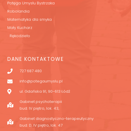
Potęga Umysłu Bystrzaka
Robolandia
Matematyka dla smyka
Mały Kucharz
Rękodzieło
DANE KONTAKTOWE
727 687 480
info@potegaumyslu.pl
ul. Gdańska 91, 90-613 Łódź
Gabinet psychoterapii
bud. IV piętro, lok. 43,
Gabinet diagnostyczno-terapeutyczny
bud. D, IV piętro, lok. 47