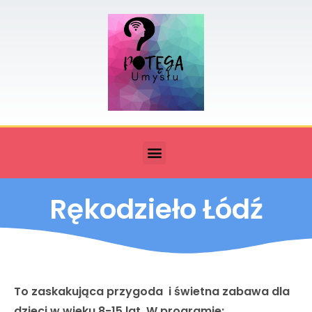
Rękodzieło Łódź
To zaskakująca przygoda i świetna zabawa dla
dzieci w wieku 8-15 lat. W programie: