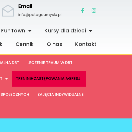
Email
info@potegaumyslu.pl
ki FunTown
Kursy dla dzieci
k
Cennik
O nas
Kontakt
RALNA DBT
LECZENIE TRAUM W DBT
BT
TRENING ZASTĘPOWANIA AGRESJI
I SPOŁECZNYCH
ZAJĘCIA INDYWIDUALNE