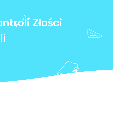
ntroli Złości
li