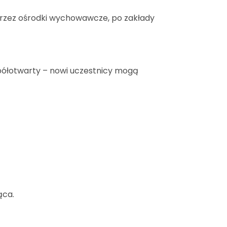
przez ośrodki wychowawcze, po zakłady
półotwarty – nowi uczestnicy mogą
ąca.