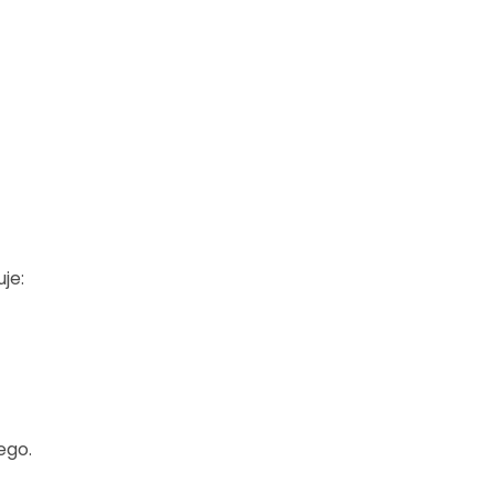
je:
ego.