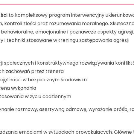
ości
to kompleksowy program interwencyjny ukierunkow
h, kontroli złości oraz rozumowania moralnego. Skuteczn
 behawioralne, emocjonalne i poznawcze aspekty agresji.
i techniki stosowane w treningu zastępowania agresji.
ji społecznych i konstruktywnego rozwiązywania konfliktó
ch zachowań przez trenera
iejętności w bezpiecznym środowisku
ocena wykonania
stosowania w życiu codziennym
nanie rozmowy, asertywną odmowę, wyrażanie próśb, radz
ządzania emocjami w sytuacjach prowokujących. Główne t