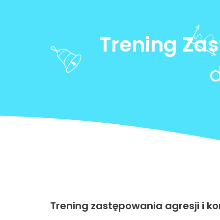
Trening Zast
d
Trening zastępowania agresji i kon