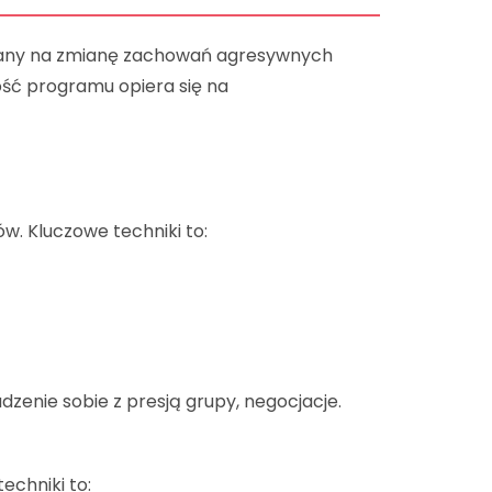
any na zmianę zachowań agresywnych
ość programu opiera się na
w. Kluczowe techniki to:
enie sobie z presją grupy, negocjacje.
echniki to: