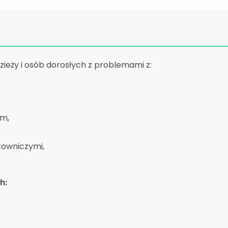
zieży i osób dorosłych z problemami z:
em,
towniczymi,
h: