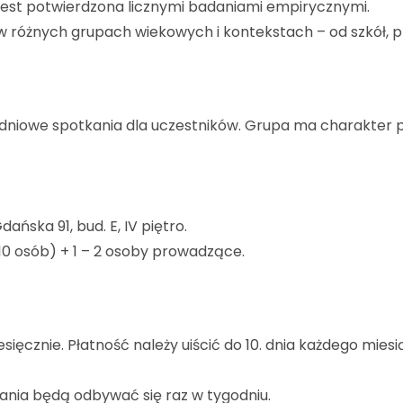
jest potwierdzona licznymi badaniami empirycznymi.
w różnych grupach wiekowych i kontekstach – od szkół, 
odniowe spotkania dla uczestników. Grupa ma charakter 
ańska 91, bud. E, IV piętro.
0 osób) + 1 – 2 osoby prowadzące.
ięcznie. Płatność należy uiścić do 10. dnia każdego miesi
kania będą odbywać się raz w tygodniu.