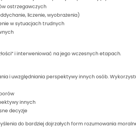
ałów ostrzegawczych
oddychanie, liczenie, wyobrażenia)
nie w sytuacjach trudnych
wnych
łości” i interweniować na jego wczesnych etapach.
ia i uwzględniania perspektywy innych osób. Wykorzystu
yborów
spektywy innych
asne decyzje
yślenia do bardziej dojrzałych form rozumowania moraln