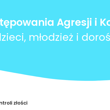
ępowania Agresji i Ko
zieci, młodzież i doroś
troli złości