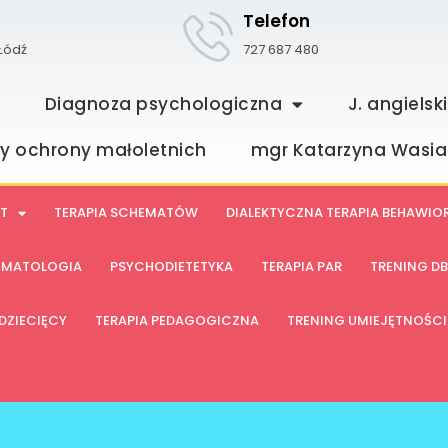
Telefon
 Łódź
727 687 480
u
Diagnoza psychologiczna
J. angiels
y ochrony małoletnich
mgr Katarzyna Wasia
T
TERAPIA SCHEMATÓW
DIALEKTYCZNA TERAPIA BEHAWIO
UMATOLOGIA
PSYCHODIETETYKA
TERAPIA PAR
TRENING D
DZIECIĘCY
TERAPIA PEDAGOGICZNA
TRENING UMIEJĘTNOŚC