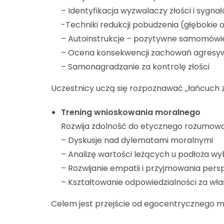
– Identyfikacja wyzwalaczy złości i sygn
-Techniki redukcji pobudzenia (głębokie 
– Autoinstrukcje – pozytywne samomówie
– Ocena konsekwencji zachowań agresy
– Samonagradzanie za kontrolę złości
Uczestnicy uczą się rozpoznawać „łańcuch z
Trening wnioskowania moralnego
Rozwija zdolność do etycznego rozumowan
– Dyskusje nad dylematami moralnymi
– Analizę wartości leżących u podłoża w
– Rozwijanie empatii i przyjmowania per
– Kształtowanie odpowiedzialności za wł
Celem jest przejście od egocentrycznego m