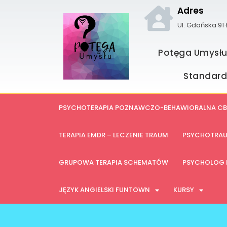
Adres
Ul. Gdańska 91
Potęga Umysł
Standard
PSYCHOTERAPIA POZNAWCZO-BEHAWIORALNA CB
TERAPIA EMDR – LECZENIE TRAUM
PSYCHOTRA
GRUPOWA TERAPIA SCHEMATÓW
PSYCHOLOG 
JĘZYK ANGIELSKI FUNTOWN
KURSY