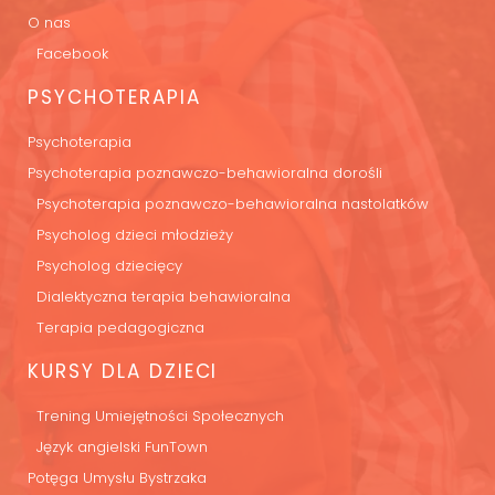
O nas
Facebook
PSYCHOTERAPIA
Psychoterapia
Psychoterapia poznawczo-behawioralna dorośli
Psychoterapia poznawczo-behawioralna nastolatków
Psycholog dzieci młodzieży
Psycholog dziecięcy
Dialektyczna terapia behawioralna
Terapia pedagogiczna
KURSY DLA DZIECI
Trening Umiejętności Społecznych
Język angielski FunTown
Potęga Umysłu Bystrzaka