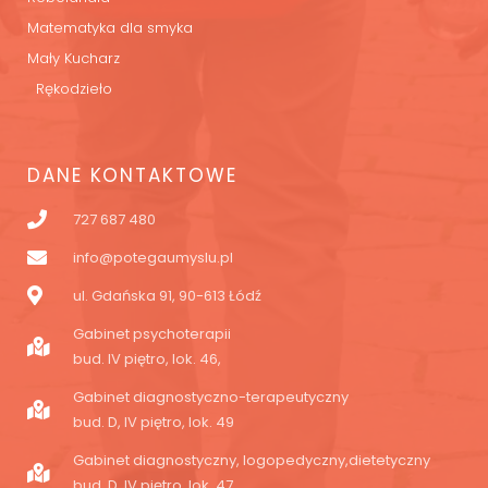
Matematyka dla smyka
Mały Kucharz
Rękodzieło
DANE KONTAKTOWE
727 687 480
info@potegaumyslu.pl
ul. Gdańska 91, 90-613 Łódź
Gabinet psychoterapii
bud. IV piętro, lok. 46,
Gabinet diagnostyczno-terapeutyczny
bud. D, IV piętro, lok. 49
Gabinet diagnostyczny, logopedyczny,dietetyczny
bud. D, IV piętro, lok. 47