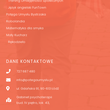
Trening Umiejętności Społecznych
Język angielski FunTown
Potęga Umysłu Bystrzaka
Robolandia
Matematyka dla smyka
Mały Kucharz
Rękodzieło
DANE KONTAKTOWE
727 687 480
info@potegaumyslu.pl
ul. Gdańska 91, 90-613 Łódź
Gabinet psychoterapii
bud. IV piętro, lok. 43,