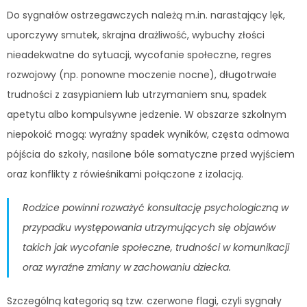
Do sygnałów ostrzegawczych należą m.in. narastający lęk,
uporczywy smutek, skrajna drażliwość, wybuchy złości
nieadekwatne do sytuacji, wycofanie społeczne, regres
rozwojowy (np. ponowne moczenie nocne), długotrwałe
trudności z zasypianiem lub utrzymaniem snu, spadek
apetytu albo kompulsywne jedzenie. W obszarze szkolnym
niepokoić mogą: wyraźny spadek wyników, częsta odmowa
pójścia do szkoły, nasilone bóle somatyczne przed wyjściem
oraz konflikty z rówieśnikami połączone z izolacją.
Rodzice powinni rozważyć konsultację psychologiczną w
przypadku występowania utrzymujących się objawów
takich jak wycofanie społeczne, trudności w komunikacji
oraz wyraźne zmiany w zachowaniu dziecka.
Szczególną kategorią są tzw. czerwone flagi, czyli sygnały