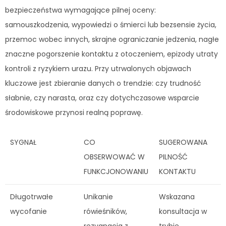
bezpieczeństwa wymagające pilnej oceny:
samouszkodzenia, wypowiedzi o śmierci lub bezsensie życia,
przemoc wobec innych, skrajne ograniczanie jedzenia, nagłe
znaczne pogorszenie kontaktu z otoczeniem, epizody utraty
kontroli z ryzykiem urazu. Przy utrwalonych objawach
kluczowe jest zbieranie danych o trendzie: czy trudność
słabnie, czy narasta, oraz czy dotychczasowe wsparcie
środowiskowe przynosi realną poprawę.
SYGNAŁ
CO
SUGEROWANA
OBSERWOWAĆ W
PILNOŚĆ
FUNKCJONOWANIU
KONTAKTU
Długotrwałe
Unikanie
Wskazana
wycofanie
rówieśników,
konsultacja w
rezygnacja z
trybie