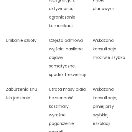
aktywności,
planowym
ograniczanie
komunikacji
Unikanie szkoły
Częsta odmowa
Wskazana
wyjścia, nasilone
konsultacja
objawy
możliwie szybko
somatyczne,
spadek frekwencji
Zaburzenia snu
Utrata masy ciała,
Wskazana
lub jedzenia
bezsenność,
konsultacja;
koszmary,
pilniej przy
wyraźne
szybkiej
pogorszenie
eskalacji
energii