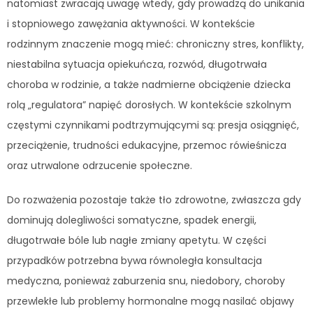
natomiast zwracają uwagę wtedy, gdy prowadzą do unikania
i stopniowego zawężania aktywności. W kontekście
rodzinnym znaczenie mogą mieć: chroniczny stres, konflikty,
niestabilna sytuacja opiekuńcza, rozwód, długotrwała
choroba w rodzinie, a także nadmierne obciążenie dziecka
rolą „regulatora” napięć dorosłych. W kontekście szkolnym
częstymi czynnikami podtrzymującymi są: presja osiągnięć,
przeciążenie, trudności edukacyjne, przemoc rówieśnicza
oraz utrwalone odrzucenie społeczne.
Do rozważenia pozostaje także tło zdrowotne, zwłaszcza gdy
dominują dolegliwości somatyczne, spadek energii,
długotrwałe bóle lub nagłe zmiany apetytu. W części
przypadków potrzebna bywa równoległa konsultacja
medyczna, ponieważ zaburzenia snu, niedobory, choroby
przewlekłe lub problemy hormonalne mogą nasilać objawy