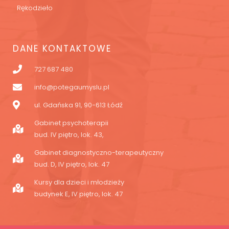
Rękodzieło
DANE KONTAKTOWE
727 687 480
info@potegaumyslu.pl
ul. Gdańska 91, 90-613 Łódź
Gabinet psychoterapii
bud. IV piętro, lok. 43,
Gabinet diagnostyczno-terapeutyczny
bud. D, IV piętro, lok. 47
Kursy dla dzieci i młodzieży
budynek E, IV piętro, lok. 47