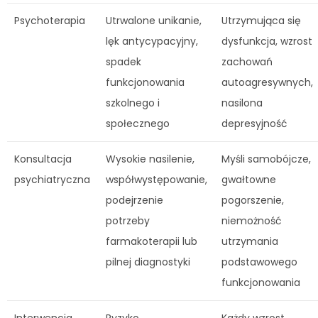
Psychoterapia
Utrwalone unikanie,
Utrzymująca się
lęk antycypacyjny,
dysfunkcja, wzrost
spadek
zachowań
funkcjonowania
autoagresywnych,
szkolnego i
nasilona
społecznego
depresyjność
Konsultacja
Wysokie nasilenie,
Myśli samobójcze,
psychiatryczna
współwystępowanie,
gwałtowne
podejrzenie
pogorszenie,
potrzeby
niemożność
farmakoterapii lub
utrzymania
pilnej diagnostyki
podstawowego
funkcjonowania
Interwencja
Ryzyko
Każdy wzrost