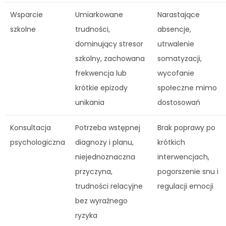
Wsparcie
Umiarkowane
Narastające
szkolne
trudności,
absencje,
dominujący stresor
utrwalenie
szkolny, zachowana
somatyzacji,
frekwencja lub
wycofanie
krótkie epizody
społeczne mimo
unikania
dostosowań
Konsultacja
Potrzeba wstępnej
Brak poprawy po
psychologiczna
diagnozy i planu,
krótkich
niejednoznaczna
interwencjach,
przyczyna,
pogorszenie snu i
trudności relacyjne
regulacji emocji
bez wyraźnego
ryzyka